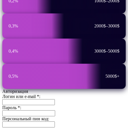
0,2%
1000$–2000$
0,3%
2000$–3000$
0,4%
3000$–5000$
0,5%
5000$+
Авторизация
Логин или e-mail
*
:
Пароль
*
:
Персональный пин код: