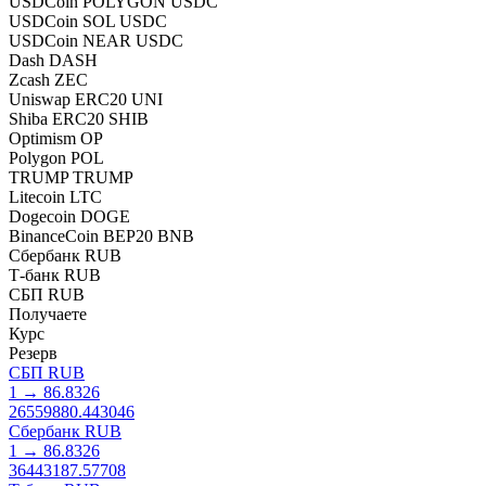
USDCoin POLYGON USDC
USDCoin SOL USDC
USDCoin NEAR USDC
Dash DASH
Zcash ZEC
Uniswap ERC20 UNI
Shiba ERC20 SHIB
Optimism OP
Polygon POL
TRUMP TRUMP
Litecoin LTC
Dogecoin DOGE
BinanceCoin BEP20 BNB
Сбербанк RUB
Т-банк RUB
СБП RUB
Получаете
Курс
Резерв
СБП RUB
1
→
86.8326
26559880.443046
Сбербанк RUB
1
→
86.8326
36443187.57708