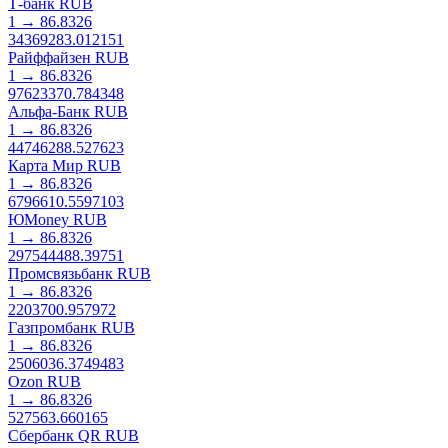
Т-банк RUB
1
→
86.8326
34369283.012151
Райффайзен RUB
1
→
86.8326
97623370.784348
Альфа-Банк RUB
1
→
86.8326
44746288.527623
Карта Мир RUB
1
→
86.8326
6796610.5597103
ЮMoney RUB
1
→
86.8326
297544488.39751
Промсвязьбанк RUB
1
→
86.8326
2203700.957972
Газпромбанк RUB
1
→
86.8326
2506036.3749483
Ozon RUB
1
→
86.8326
527563.660165
Сбербанк QR RUB