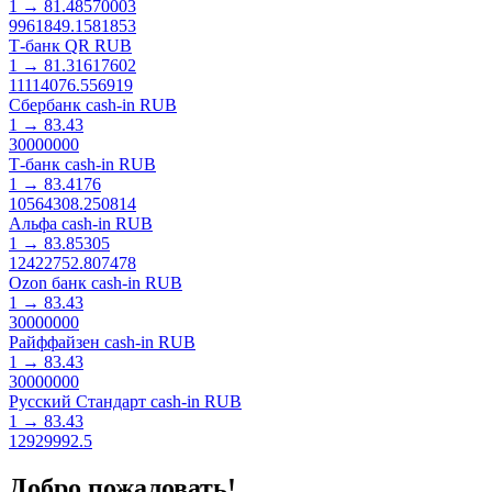
1
→
81.48570003
9961849.1581853
Т-банк QR RUB
1
→
81.31617602
11114076.556919
Сбербанк cash-in RUB
1
→
83.43
30000000
Т-банк cash-in RUB
1
→
83.4176
10564308.250814
Альфа cash-in RUB
1
→
83.85305
12422752.807478
Ozon банк cash-in RUB
1
→
83.43
30000000
Райффайзен cash-in RUB
1
→
83.43
30000000
Русский Cтандарт cash-in RUB
1
→
83.43
12929992.5
Добро пожаловать!